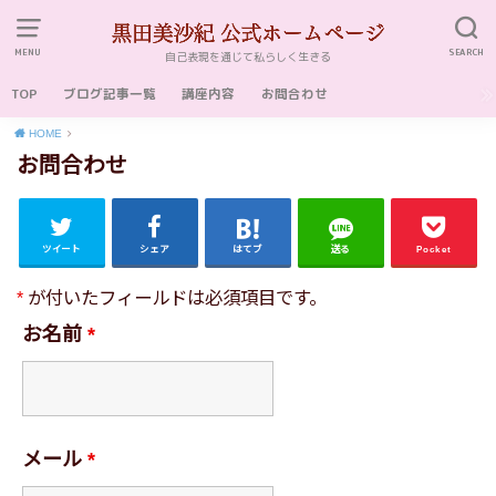
MENU
SEARCH
自己表現を通じて私らしく生きる
TOP
ブログ記事一覧
講座内容
お問合わせ
HOME
お問合わせ
ツイート
シェア
はてブ
送る
Pocket
*
が付いたフィールドは必須項目です。
お名前
*
メール
*