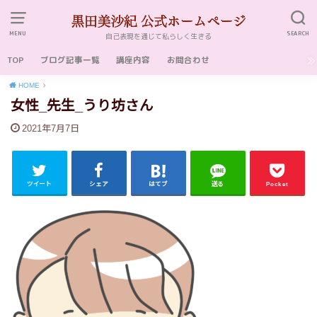
MENU
SEARCH
自己表現を通じて私らしく生きる
TOP
ブログ記事一覧
講座内容
お問合わせ
HOME
女性_先生_うり坊さん
2021年7月7日
ツイート
シェア
はてブ
送る
Pocket